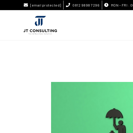
[email protected]
0812 9898 7296
MON - FRI : 0