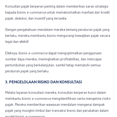
Konsultan pajak
berperan penting dalam memberikan saran strategis
kepada bisnis
e-commerce
untuk memaksimalkan manfaat dari kredit
pajak, deduksi, dan insentif yang tersedia.
Dengan pengetahuan mendalam mereka tentang peraturan pajak yang
berlaku, mereka membantu bisnis mengurangi kewajiban pajak secara
legal dan efektif.
Efeknya, bisnis
e-commerce
dapat mengoptimalkan penggunaan
sumber daya mereka, meningkatkan profitabilitas, dan mencapai
pertumbuhan yang berkelanjutan, sambil tetap mematuhi semua
peraturan pajak yang berlaku
3. PENGELOLAAN RISIKO DAN KONSULTASI
Melalui layanan konsultasi mereka, konsultan berperan kunci dalam
membantu bisnis
e-commerce
mengidentifikasi serta mengelola risiko
pajak. Mereka memberikan wawasan mendalam mengenai dampak
pajak yang mungkin timbul dari transaksi bisnis dan perubahan dalam
model bisnis
e-commerce
.