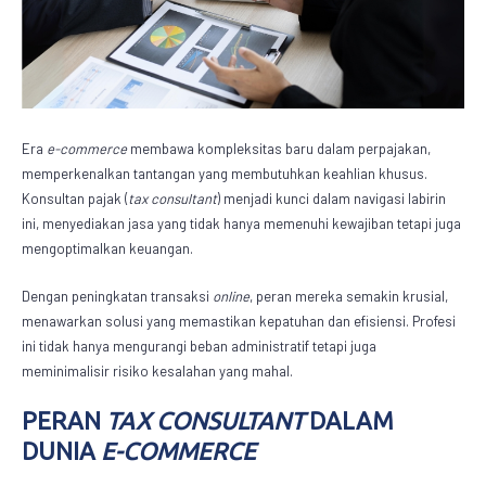
Era
e-commerce
membawa kompleksitas baru dalam perpajakan,
memperkenalkan tantangan yang membutuhkan keahlian khusus.
Konsultan pajak
(
tax consultant
) menjadi kunci dalam navigasi labirin
ini, menyediakan jasa yang tidak hanya memenuhi kewajiban tetapi juga
mengoptimalkan keuangan.
Dengan peningkatan transaksi
online
, peran mereka semakin krusial,
menawarkan solusi yang memastikan kepatuhan dan efisiensi. Profesi
ini tidak hanya mengurangi beban administratif tetapi juga
meminimalisir risiko kesalahan yang mahal.
PERAN
TAX CONSULTANT
DALAM
DUNIA
E-COMMERCE