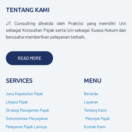
TENTANG KAMI
JT Consulting dikelola oleh Praktisi yang memiliki izin
sebagai Konsultan Pajak serta izin sebagai Kuasa Hukum dan
berusaha memberikan pelayanan terbaik.
READ MORE
SERVICES
MENU
Jasa Kepatuhan Pajak
Beranda
Litigasi Pajak
Layanan
Strategi Manajemen Pajak
Tentang Kami
Dokumentasi Perpajakan
Petunjuk Pajak
Pelayanan Pajak Lainnya
Kontak Kami