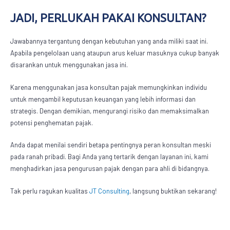
JADI, PERLUKAH PAKAI KONSULTAN?
Jawabannya tergantung dengan kebutuhan yang anda miliki saat ini.
Apabila pengelolaan uang ataupun arus keluar masuknya cukup banyak
disarankan untuk menggunakan jasa ini.
Karena menggunakan jasa
konsultan pajak
memungkinkan individu
untuk mengambil keputusan keuangan yang lebih informasi dan
strategis. Dengan demikian, mengurangi risiko dan memaksimalkan
potensi penghematan pajak.
Anda dapat menilai sendiri betapa pentingnya peran konsultan meski
pada ranah pribadi. Bagi Anda yang tertarik dengan layanan ini, kami
menghadirkan jasa pengurusan pajak dengan para ahli di bidangnya.
Tak perlu ragukan kualitas
JT Consulting
, langsung buktikan sekarang!