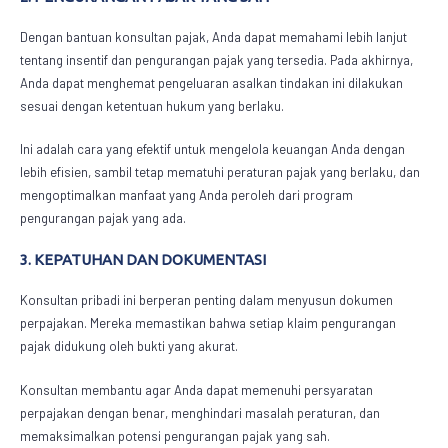
Dengan bantuan
konsultan pajak
, Anda dapat memahami lebih lanjut
tentang insentif dan pengurangan pajak yang tersedia. Pada akhirnya,
Anda dapat menghemat pengeluaran asalkan tindakan ini dilakukan
sesuai dengan ketentuan hukum yang berlaku.
Ini adalah cara yang efektif untuk mengelola keuangan Anda dengan
lebih efisien, sambil tetap mematuhi peraturan pajak yang berlaku, dan
mengoptimalkan manfaat yang Anda peroleh dari program
pengurangan pajak yang ada.
3. KEPATUHAN DAN DOKUMENTASI
Konsultan pribadi ini berperan penting dalam menyusun dokumen
perpajakan. Mereka memastikan bahwa setiap klaim pengurangan
pajak didukung oleh bukti yang akurat.
Konsultan membantu agar Anda dapat memenuhi persyaratan
perpajakan dengan benar, menghindari masalah peraturan, dan
memaksimalkan potensi pengurangan pajak yang sah.