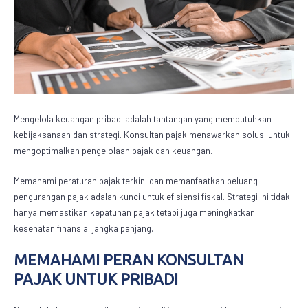
Mengelola keuangan pribadi adalah tantangan yang membutuhkan
kebijaksanaan dan strategi.
Konsultan pajak
menawarkan solusi untuk
mengoptimalkan pengelolaan pajak dan keuangan.
Memahami peraturan pajak terkini dan memanfaatkan peluang
pengurangan pajak adalah kunci untuk efisiensi fiskal. Strategi ini tidak
hanya memastikan kepatuhan pajak tetapi juga meningkatkan
kesehatan finansial jangka panjang.
MEMAHAMI PERAN
KONSULTAN
PAJAK
UNTUK PRIBADI