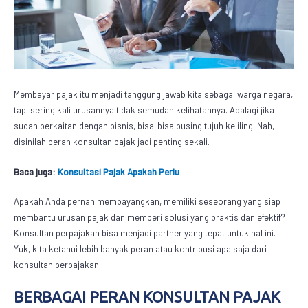
Membayar pajak itu menjadi tanggung jawab kita sebagai warga negara,
tapi sering kali urusannya tidak semudah kelihatannya. Apalagi jika
sudah berkaitan dengan bisnis, bisa-bisa pusing tujuh keliling! Nah,
disinilah peran
konsultan pajak
jadi penting sekali.
Baca juga:
Konsultasi Pajak Apakah Perlu
Apakah Anda pernah membayangkan, memiliki seseorang yang siap
membantu urusan pajak dan memberi solusi yang praktis dan efektif?
Konsultan perpajakan bisa menjadi partner yang tepat untuk hal ini.
Yuk, kita ketahui lebih banyak peran atau kontribusi apa saja dari
konsultan perpajakan!
BERBAGAI PERAN
KONSULTAN PAJAK