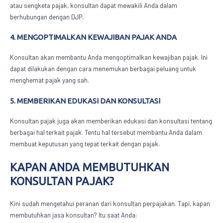
atau sengketa pajak, konsultan dapat mewakili Anda dalam
berhubungan dengan DJP.
4. MENGOPTIMALKAN KEWAJIBAN PAJAK ANDA
Konsultan akan membantu Anda mengoptimalkan kewajiban pajak. Ini
dapat dilakukan dengan cara menemukan berbagai peluang untuk
menghemat pajak yang sah.
5. MEMBERIKAN EDUKASI DAN KONSULTASI
Konsultan pajak
juga akan memberikan edukasi dan konsultasi tentang
berbagai hal terkait pajak. Tentu hal tersebut membantu Anda dalam
membuat keputusan yang tepat terkait dengan pajak.
KAPAN ANDA MEMBUTUHKAN
KONSULTAN PAJAK?
Kini sudah mengetahui peranan dari konsultan perpajakan. Tapi, kapan
membutuhkan jasa konsultan? Itu saat Anda: