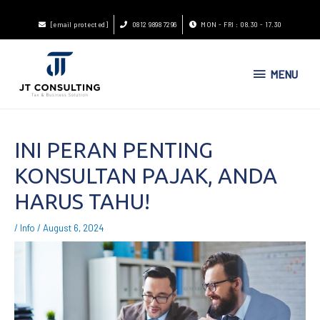
[email protected]
0812 9898 7296
MON - FRI : 08.30 - 17.30
MENU
INI PERAN PENTING
KONSULTAN PAJAK, ANDA
HARUS TAHU!
/
Info
/
August 6, 2024