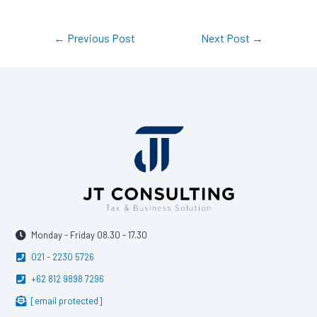
←
Previous Post
Next Post
→
Monday - Friday 08.30 - 17.30
021 - 2230 5726
+62 812 9898 7296
[email protected]