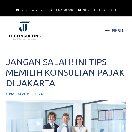
[email protected]
0812 9898 7296
MON - FRI : 08.30 - 17.30
MENU
JANGAN SALAH! INI TIPS
MEMILIH KONSULTAN PAJAK
DI JAKARTA
/
Info
/
August 8, 2024