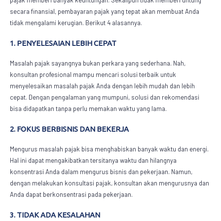
pajak memberi banyak keuntungan. Sekalipun tidak memberi untung
secara finansial, pembayaran pajak yang tepat akan membuat Anda
tidak mengalami kerugian. Berikut 4 alasannya.
1. PENYELESAIAN LEBIH CEPAT
Masalah pajak sayangnya bukan perkara yang sederhana. Nah,
konsultan profesional mampu mencari solusi terbaik untuk
menyelesaikan masalah pajak Anda dengan lebih mudah dan lebih
cepat. Dengan pengalaman yang mumpuni, solusi dan rekomendasi
bisa didapatkan tanpa perlu memakan waktu yang lama.
2. FOKUS BERBISNIS DAN BEKERJA
Mengurus masalah pajak bisa menghabiskan banyak waktu dan energi.
Hal ini dapat mengakibatkan tersitanya waktu dan hilangnya
konsentrasi Anda dalam mengurus bisnis dan pekerjaan. Namun,
dengan melakukan konsultasi pajak, konsultan akan mengurusnya dan
Anda dapat berkonsentrasi pada pekerjaan.
3. TIDAK ADA KESALAHAN