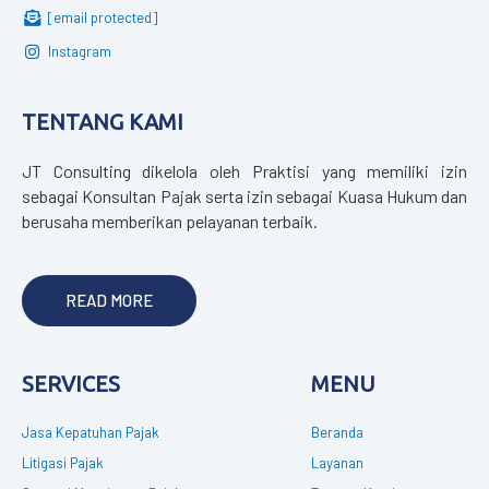
[email protected]
Instagram
TENTANG KAMI
JT Consulting dikelola oleh Praktisi yang memiliki izin
sebagai Konsultan Pajak serta izin sebagai Kuasa Hukum dan
berusaha memberikan pelayanan terbaik.
READ MORE
SERVICES
MENU
Jasa Kepatuhan Pajak
Beranda
Litigasi Pajak
Layanan