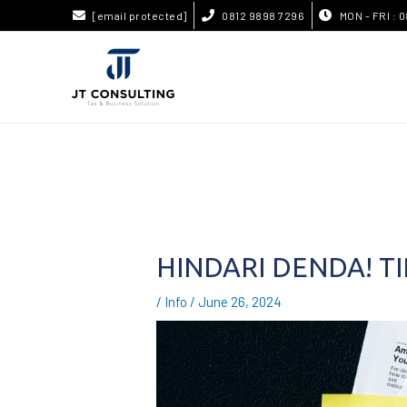
[email protected]
0812 9898 7296
MON - FRI : 0
HINDARI DENDA! T
/
Info
/
June 26, 2024