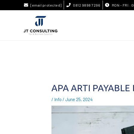
[email protected]
0812 9898 7296
MON - FRI : 0
APA ARTI PAYABLE
/
Info
/
June 25, 2024