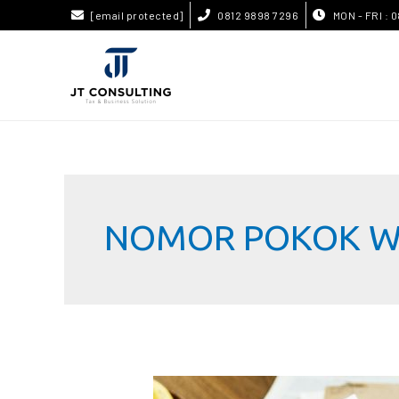
[email protected]
0812 9898 7296
MON - FRI : 0
NOMOR POKOK W