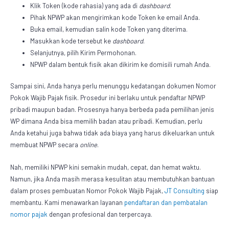
Klik Token (kode rahasia) yang ada di
dashboard
.
Pihak NPWP akan mengirimkan kode Token ke email Anda.
Buka email, kemudian salin kode Token yang diterima.
Masukkan kode tersebut ke
dashboard
.
Selanjutnya, pilih Kirim Permohonan.
NPWP dalam bentuk fisik
akan dikirim ke domisili rumah Anda.
Sampai sini, Anda hanya perlu menunggu kedatangan dokumen
Nomor
Pokok Wajib Pajak
fisik. Prosedur ini berlaku untuk pendaftar NPWP
pribadi maupun badan. Prosesnya hanya berbeda pada pemilihan jenis
WP dimana Anda bisa memilih badan atau pribadi. Kemudian, perlu
Anda ketahui juga bahwa tidak ada biaya yang harus dikeluarkan untuk
membuat NPWP secara
online
.
Nah, memiliki NPWP kini semakin mudah, cepat, dan hemat waktu.
Namun, jika Anda masih merasa kesulitan atau membutuhkan bantuan
dalam proses pembuatan
Nomor Pokok Wajib Pajak
,
JT Consulting
siap
membantu. Kami menawarkan layanan
pendaftaran dan pembatalan
nomor pajak
dengan profesional dan terpercaya.