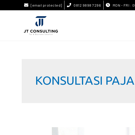
[email protected]
0812 9898 7296
MON - FRI : 0
KONSULTASI PAJ