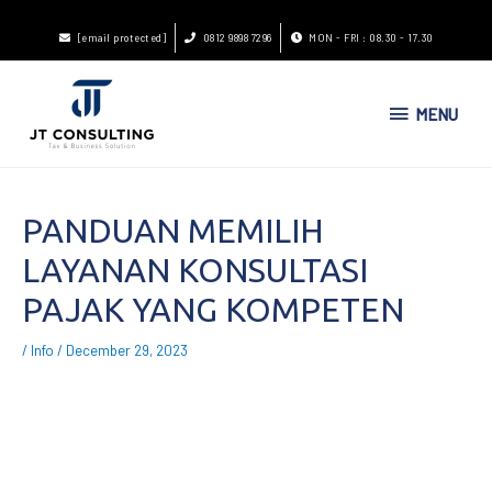
[email protected]
0812 9898 7296
MON - FRI : 08.30 - 17.30
MENU
PANDUAN MEMILIH
LAYANAN KONSULTASI
PAJAK YANG KOMPETEN
/
Info
/
December 29, 2023