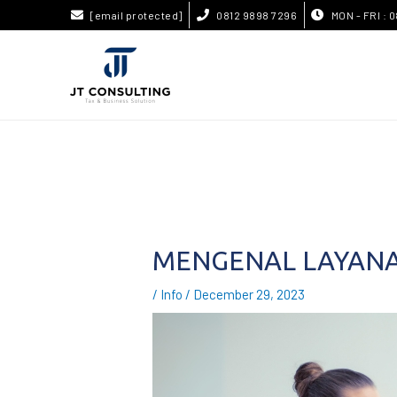
[email protected]
0812 9898 7296
MON - FRI : 0
MENGENAL LAYANA
/
Info
/
December 29, 2023