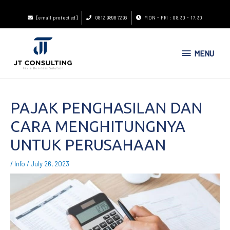
[email protected]
0812 9898 7296
MON - FRI : 08.30 - 17.30
MENU
PAJAK PENGHASILAN DAN
CARA MENGHITUNGNYA
UNTUK PERUSAHAAN
/
Info
/
July 26, 2023