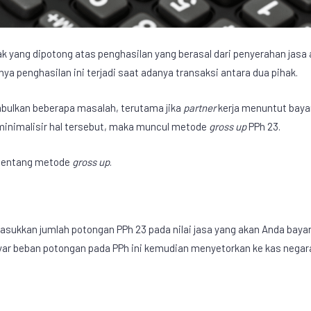
k yang dipotong atas penghasilan yang berasal dari penyerahan jasa
a penghasilan ini terjadi saat adanya transaksi antara dua pihak.
bulkan beberapa masalah, terutama jika
partner
kerja menuntut baya
minimalisir hal tersebut, maka muncul metode
gross up
PPh 23.
 tentang metode
gross up
.
sukkan jumlah potongan PPh 23 pada nilai jasa yang akan Anda baya
r beban potongan pada PPh ini kemudian menyetorkan ke kas negar