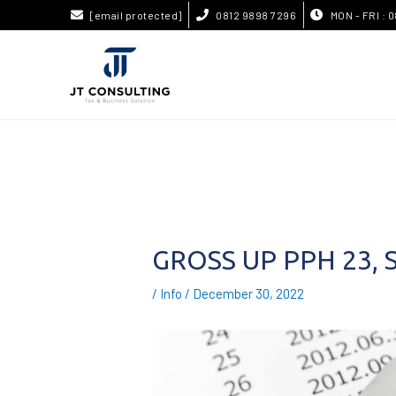
[email protected]
0812 9898 7296
MON - FRI : 0
GROSS UP PPH 23
/
Info
/
December 30, 2022