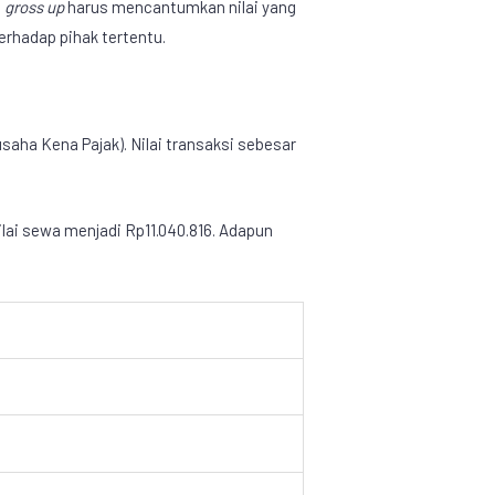
e
gross up
harus mencantumkan nilai yang
terhadap pihak tertentu.
ha Kena Pajak). Nilai transaksi sebesar
ilai sewa menjadi Rp11.040.816. Adapun