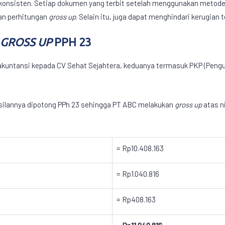
konsisten. Setiap dokumen yang terbit setelah menggunakan metod
kan perhitungan
gross up
. Selain itu, juga dapat menghindari kerugian 
N
GROSS UP
PPH 23
untansi kepada CV Sehat Sejahtera, keduanya termasuk PKP (Pengusa
hasilannya dipotong PPh 23 sehingga PT ABC melakukan
gross up
atas n
= Rp10.408.163
= Rp1.040.816
= Rp408.163