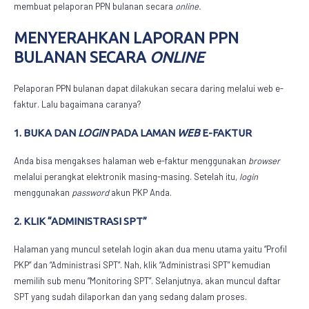
membuat pelaporan PPN bulanan secara
online.
MENYERAHKAN LAPORAN PPN
BULANAN SECARA
ONLINE
Pelaporan PPN bulanan dapat dilakukan secara daring melalui web e-
faktur. Lalu bagaimana caranya?
1. BUKA DAN
LOGIN
PADA LAMAN
WEB
E-FAKTUR
Anda bisa mengakses halaman web e-faktur menggunakan
browser
melalui perangkat elektronik masing-masing. Setelah itu,
login
menggunakan
password
akun PKP Anda.
2. KLIK “ADMINISTRASI SPT”
Halaman yang muncul setelah login akan dua menu utama yaitu “Profil
PKP” dan “Administrasi SPT”. Nah, klik “Administrasi SPT” kemudian
memilih sub menu “Monitoring SPT”. Selanjutnya, akan muncul daftar
SPT yang sudah dilaporkan dan yang sedang dalam proses.