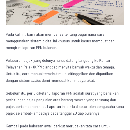
Pada kali ini, kami akan membahas tentang bagaimana cara
menggunakan sistem digital ini khusus untuk kasus membuat dan
mengirim laporan PPN bulanan.
Pelaporan pajak yang dulunya harus datang langsung ke Kantor
Pelayanan Pajak (KPP) dianggap menyita banyak waktu dan tenaga.
Untuk itu, cara manual tersebut mulai ditinggalkan dan digantikan
dengan sistem
online
demi memudahkan masyarakat.
Sebelum itu, perlu diketahui laporan PPN adalah surat yang berisikan
perhitungan pajak penjualan atas barang mewah yang terutang dan
pajak pertambahan nilai. Laporan ini perlu disetor oleh pengusaha kena
pajak selambat-lambatnya pada tanggal 20 tiap bulannya.
Kembali pada bahasan awal, berikut merupakan tata cara untuk