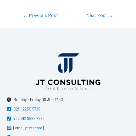
←
Previous Post
Next Post
→
Monday - Friday 08.30 - 17.30
021 - 2230 5726
+62 812 9898 7296
[email protected]