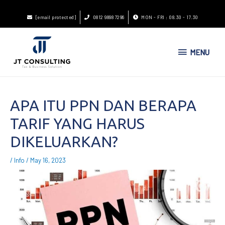
[email protected]
0812 9898 7296
MON - FRI : 08.30 - 17.30
MENU
APA ITU PPN DAN BERAPA
TARIF YANG HARUS
DIKELUARKAN?
/
Info
/
May 16, 2023