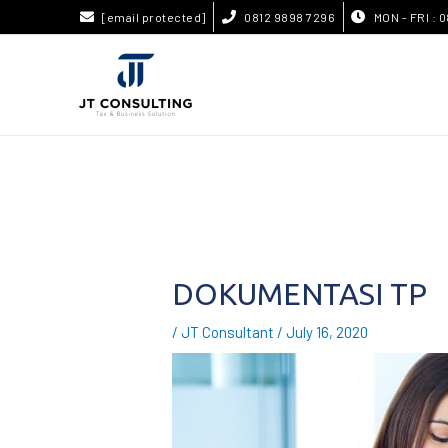
[email protected]
0812 9898 7296
MON - FRI : 0
DOKUMENTASI TP
/
JT Consultant
/
July 16, 2020