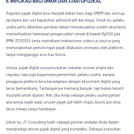
6. IMPLIKASI BAGI UMKM DAN
STARTUP
LOKAL
Regulasi pajak digital bisa menjadi beban baru bagi UMKM dan
startup
,
terutama dari sisi kepatuhan administratif dan biaya. Untuk itu, pelaku
usaha perlu diberikan panduan dalam menyesuaikan sistem akuntansi,
memanfaatkan ketentuan pengecualian omzet di bawah Rp500 juta
(PMK 37/2025), serta memahami mekanisme
collect at source
yang
memungkinkan pemotongan pajak dilakukan otomatis oleh platform,
tanpa mengganggu arus kas bisnis.
Intinya,
pajak digital
economy
bukan sekadar urusan angka dan
regulasi, tapi juga bagaimana pemerintah, pelaku usaha, sampai
pengguna platform bisa beradaptasi dengan ekosistem digital yang
terus berkembang. Tantangannya memang banyak, tapi bukan berarti
mustahil untuk dijalani. Nah, jika Anda sebagai pelaku usaha paham
aturannya sejak awal, urusan pajak jadi lebih ringan, bisnis pun bisa
terus melaju tanpa hambatan.
Untuk itu, JT Consulting hadir sebagai partner andalan Anda dalam
menghadapi aturan pajak digital yang kompleks. Sebagai konsultan