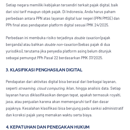
Setiap negara memiliki kebijakan tersendiri terkait pajak digital, baik
dari sisi tarif maupun objek pajak. Di Indonesia, Anda harus paham
perbedaan antara PPN atas layanan digital luar negeri (PPN PMSE) dan
PPh final atas pendapatan platform digital sesuai PMK 24/2025.
Perbedaan ini membuka risiko terjadinya
double taxation
(pajak
berganda) atau bahkan
double non-taxation
(bebas pajak di dua
yurisdiksi), terutama jika penyedia platform asing belum ditunjuk
sebagai pemungut PPh Pasal 22 berdasarkan PMK 37/2025.
3. KLASIFIKASI PENGHASILAN DIGITAL
Pendapatan dari aktivitas digital bisa berasal dari berbagai layanan,
seperti
streaming, cloud computing
, iklan, hingga analisis data. Setiap
layanan harus diklasifikasikan dengan tepat, apakah termasuk royalti,
jasa, atau penjualan karena akan memengaruhi tarif dan dasar
pajaknya. Kesalahan klasifikasi bisa berujung pada sanksi administratif
dan koreksi pajak yang memakan waktu serta biaya.
4. KEPATUHAN DAN PENEGAKAN HUKUM