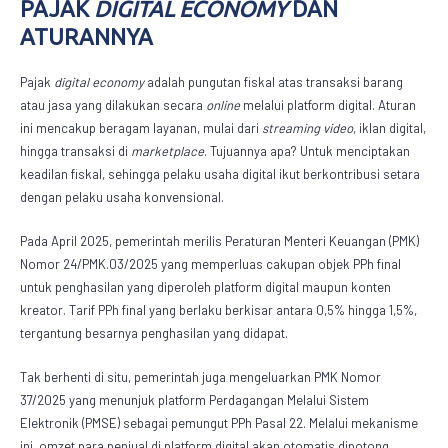
PAJAK
DIGITAL ECONOMY
DAN
ATURANNYA
Pajak
digital economy
adalah pungutan fiskal atas transaksi barang
atau jasa yang dilakukan secara
online
melalui platform digital. Aturan
ini mencakup beragam layanan, mulai dari
streaming video
, iklan digital,
hingga transaksi di
marketplace
. Tujuannya apa? Untuk menciptakan
keadilan fiskal, sehingga pelaku usaha digital ikut berkontribusi setara
dengan pelaku usaha konvensional.
Pada April 2025, pemerintah merilis Peraturan Menteri Keuangan (PMK)
Nomor 24/PMK.03/2025 yang memperluas cakupan objek PPh final
untuk penghasilan yang diperoleh platform digital maupun konten
kreator. Tarif PPh final yang berlaku berkisar antara 0,5% hingga 1,5%,
tergantung besarnya penghasilan yang didapat.
Tak berhenti di situ, pemerintah juga mengeluarkan PMK Nomor
37/2025 yang menunjuk platform Perdagangan Melalui Sistem
Elektronik (PMSE) sebagai pemungut PPh Pasal 22. Melalui mekanisme
ini, omzet para penjual di platform digital akan otomatis dipotong,