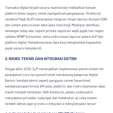
Transaksi digital terjadi secara
realtime
dan melibatkan banyak
platform lintas negara. Untuk memperkuat pengawasan, Direktorat
Jenderal Pajak (DJP) menerapkan integrasi
Single Identity Number
(SIN)
dan sistem pencocokan data (
data matching
). Meskipun demikian,
tantangan tetap ada, seperti proses registrasi wajib pajak luar negeri,
validasi NPWP konsumen, serta sinkronisasi laporan antara DJP dan
platform digital. Ketidaksesuaian data bisa menghambat kepatuhan
pajak secara menyeluruh.
5. RISIKO TEKNIS DAN INTEGRASI SISTEM
Hingga akhir 2025, DJP menargetkan implementasi penuh sistem inti
perpajakan (
core tax system
) untuk mendukung pelaporan digital.
Namun, kendala teknis seperti gangguan server (
downtime
),
ketidaksesuaian format API antar platform, dan risiko keamanan siber
masih menjadi hambatan. Oleh karena itu, pelaku usaha perlu
menyiapkan prosedur cadangan dan melakukan uji coba sistem
terlebih dahulu agar proses
e-filing
dan
e-billing
berjalan lancar.