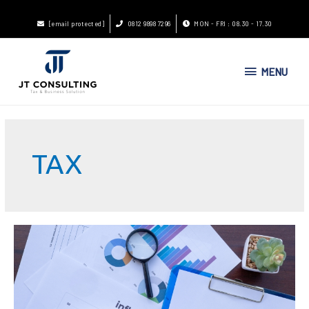
[email protected]
0812 9898 7296
MON - FRI : 08.30 - 17.30
MENU
TAX