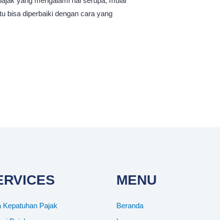
pajak yang mengalami hal serupa, mulai
tu bisa diperbaiki dengan cara yang
ERVICES
MENU
 Kepatuhan Pajak
Beranda