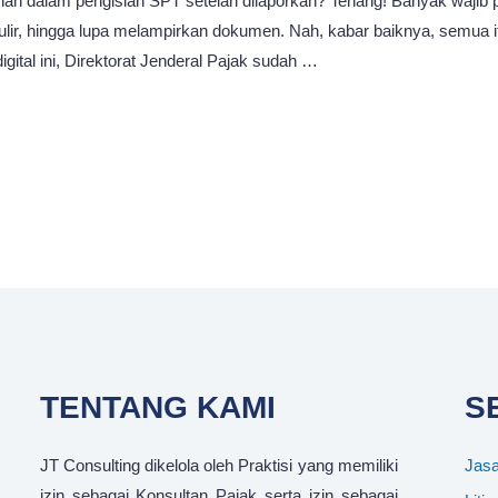
han dalam pengisian SPT setelah dilaporkan? Tenang! Banyak wajib 
rmulir, hingga lupa melampirkan dokumen. Nah, kabar baiknya, semua i
igital ini, Direktorat Jenderal Pajak sudah …
TENTANG KAMI
S
JT Consulting dikelola oleh Praktisi yang memiliki
Jasa
izin sebagai Konsultan Pajak serta izin sebagai