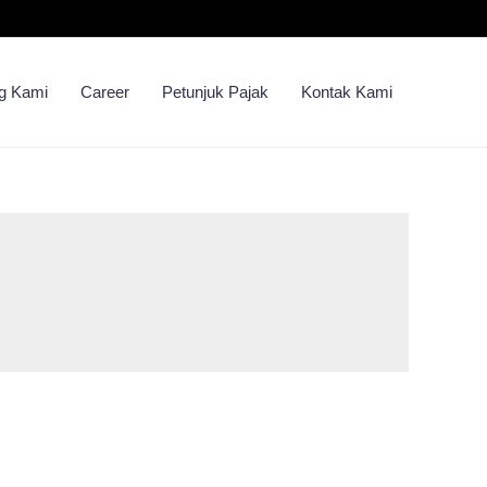
g Kami
Career
Petunjuk Pajak
Kontak Kami