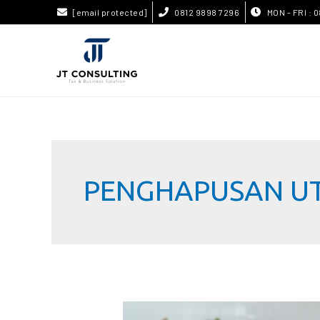
[email protected]
0812 9898 7296
MON - FRI : 0
PENGHAPUSAN U