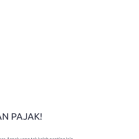
AN PAJAK!
r. Aspek yang tak kalah penting lain