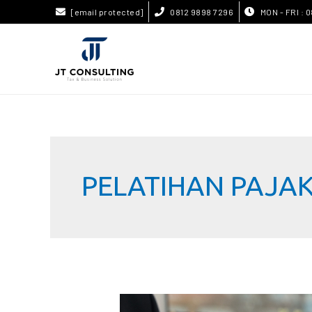
[email protected]
0812 9898 7296
MON - FRI : 0
PELATIHAN PAJA