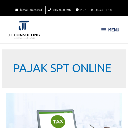
[email protected]
0812 9898 7296
MON - FRI : 08.30 - 17.30
MENU
PAJAK SPT ONLINE