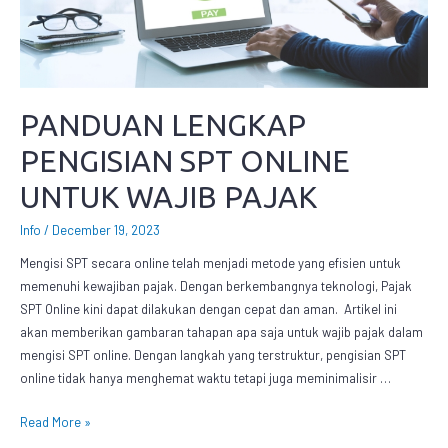
PANDUAN LENGKAP
PENGISIAN SPT ONLINE
UNTUK WAJIB PAJAK
Info
/
December 19, 2023
Mengisi SPT secara online telah menjadi metode yang efisien untuk
memenuhi kewajiban pajak. Dengan berkembangnya teknologi, Pajak
SPT Online kini dapat dilakukan dengan cepat dan aman. Artikel ini
akan memberikan gambaran tahapan apa saja untuk wajib pajak dalam
mengisi SPT online. Dengan langkah yang terstruktur, pengisian SPT
online tidak hanya menghemat waktu tetapi juga meminimalisir …
Read More »