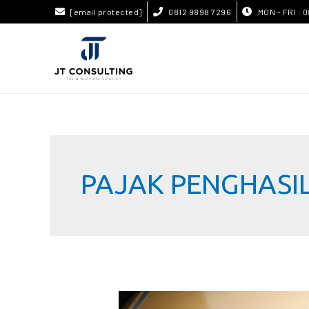
[email protected]
0812 9898 7296
MON - FRI : 0
PAJAK PENGHASI