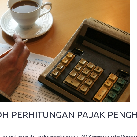
H PERHITUNGAN PAJAK PENGH
ilih untuk memulai usaha mereka sendiri. CV (Commanditaire Vennoo