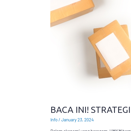
BACA INI! STRATEG
Info
/
January 23, 2024
Dalam ekonomi yang beragam, UMKM berper