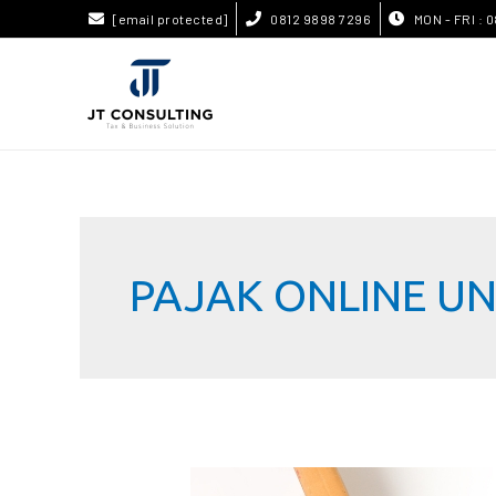
[email protected]
0812 9898 7296
MON - FRI : 0
PAJAK ONLINE U