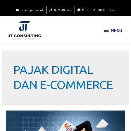
[email protected]
0812 9898 7296
MON - FRI : 08.30 - 17.30
MENU
PAJAK DIGITAL
DAN E-COMMERCE