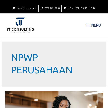
[email protected]
0812 9898 7296
MON - FRI : 08.30 - 17.30
MENU
NPWP
PERUSAHAAN