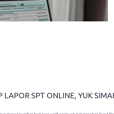
LAPOR SPT ONLINE, YUK SIMA
ainya masa kewajiban bagi para wajib pajak untuk melaporkan Surat P