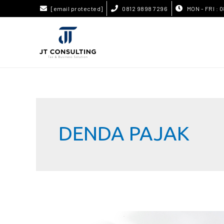
[email protected]
0812 9898 7296
MON - FRI : 0
DENDA PAJAK