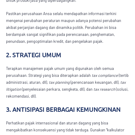
untuk produk/jasa yang diperdagangkan.
Pastikan perusahaan Ansa selalu mendapatkan informasi terkini
mengenai perubahan peraturan maupun adanya potensi perubahan
akibat perjanjian dagang dan dinamika politik. Perubahan ini bisa
berdampak sangat signifikan pada perencanaan, penghematan,
penundaan, pengoptimalan kredit, dan pengelakan pajak.
2. STRATEGI UMUM
Terapkan
manajemen pajak
umum yang digunakan oleh semua
perusahaan. Strategi yang bisa diterapkan adalah
tax compliance
(tertib
administrasi, aturan, dll),
tax planning
(perencanaan keuangan, dll),
tax
litigation
(penyelesaian perkara, sengketa, dll), dan
tax research
(solusi,
rekomendasi, dll).
3. ANTISIPASI BERBAGAI KEMUNGKINAN
Perhatikan pajak internasional dan aturan dagang yang bisa
mengakibatkan konsekuensi yang tidak terduga. Gunakan “kalkulator