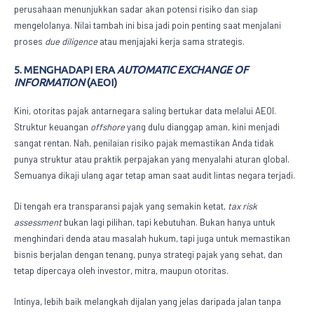
perusahaan menunjukkan sadar akan potensi risiko dan siap
mengelolanya. Nilai tambah ini bisa jadi poin penting saat menjalani
proses
due diligence
atau menjajaki kerja sama strategis.
5. MENGHADAPI ERA
AUTOMATIC EXCHANGE OF
INFORMATION
(AEOI)
Kini, otoritas pajak antarnegara saling bertukar data melalui AEOI.
Struktur keuangan
offshore
yang dulu dianggap aman, kini menjadi
sangat rentan. Nah, penilaian risiko pajak memastikan Anda tidak
punya struktur atau praktik perpajakan yang menyalahi aturan global.
Semuanya dikaji ulang agar tetap aman saat audit lintas negara terjadi.
Di tengah era transparansi pajak yang semakin ketat,
tax risk
assessment
bukan lagi pilihan, tapi kebutuhan. Bukan hanya untuk
menghindari denda atau masalah hukum, tapi juga untuk memastikan
bisnis berjalan dengan tenang, punya strategi pajak yang sehat, dan
tetap dipercaya oleh investor, mitra, maupun otoritas.
Intinya, lebih baik melangkah dijalan yang jelas daripada jalan tanpa