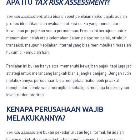
APA ITU
TAX RISK ASSESSMENT
?
Tax risk assessment
, atau bisa disebut penilaian risiko pajak, adalah
proses identifikasi dan evaluasi potensi risiko yang muncul dari
kewajiban perpajakan suatu perusahaan. Proses ini bertujuan untuk
menemukan celah atau kelemahan dalam pelaporan pajak, struktur
transaksi, maupun kebijakan internal yang bisa menimbulkan masalah
hukum di kemudian hari.
Penilaian ini bukan hanya soal memenuhi kewajiban pajak, tapi juga jadi
strategi untuk merancang langkah bisnis jangka panjang. Dengan rutin
melakukannya, perusahaan bisa mengelola risiko lebih proaktif,
menghindari denda yang merugikan, sekaligus menjaga kepercayaan
investor dan otoritas
KENAPA PERUSAHAAN WAJIB
MELAKUKANNYA?
Tax risk assessment
bukan sekadar urusan legal formal. Ini adalah
bagian dari strategi besar keberlangsungan bisnis. Lalu, apa saja