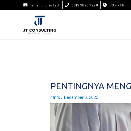
[email protected]
0812 9898 7296
MON - FRI : 0
PENTINGNYA MEN
/
Info
/
December 6, 2022