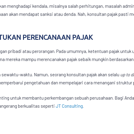
an menghadapi kendala, misalnya salah perhitungan, masalah administ
an akan mendapat sanksi atau denda. Nah, konsultan pajak pasti mem
TUKAN PERENCANAAN PAJAK
gan pribadi atau perorangan. Pada umumnya, ketentuan pajak untuk us
rena mereka mampu merencanakan pajak sebaik mungkin berdasarkan
h sewaktu-waktu. Namun, seorang konsultan pajak akan selalu
up to d
memperbarui pengetahuan dan mempelajari cara menangani struktur p
enting untuk membantu perkembangan sebuah perusahaan. Bagi Anda
angerang berkualitas seperti
JT Consulting
.