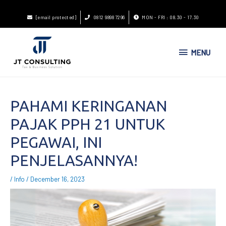
[email protected]
0812 9898 7296
MON - FRI : 08.30 - 17.30
MENU
PAHAMI KERINGANAN
PAJAK PPH 21 UNTUK
PEGAWAI, INI
PENJELASANNYA!
/
Info
/
December 16, 2023