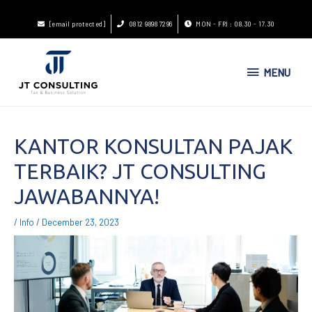
[email protected]
0812 9898 7296
MON - FRI : 08.30 - 17.30
MENU
KANTOR KONSULTAN PAJAK
TERBAIK? JT CONSULTING
JAWABANNYA!
/
Info
/
December 23, 2023