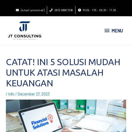
[email protected]
0812 9898 7296
MON - FRI : 08.30 - 17.30
MENU
CATAT! INI 5 SOLUSI MUDAH
UNTUK ATASI MASALAH
KEUANGAN
/
Info
/
December 27, 2023