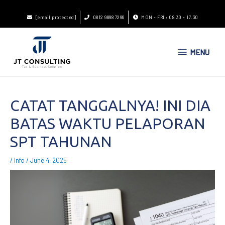
[email protected]
0812 9898 7296
MON - FRI : 08.30 - 17.30
MENU
CATAT TANGGALNYA! INI DIA
BATAS WAKTU PELAPORAN
SPT TAHUNAN
/
Info
/
June 4, 2025