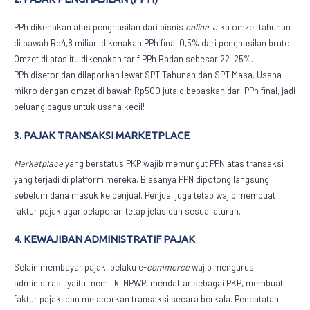
PPh dikenakan atas penghasilan dari bisnis
online
. Jika omzet tahunan
di bawah Rp4,8 miliar, dikenakan PPh final 0,5% dari penghasilan bruto.
Omzet di atas itu dikenakan tarif PPh Badan sebesar 22–25%.
PPh disetor dan dilaporkan lewat SPT Tahunan dan SPT Masa. Usaha
mikro dengan omzet di bawah Rp500 juta dibebaskan dari PPh final, jadi
peluang bagus untuk usaha kecil!
3. PAJAK TRANSAKSI MARKETPLACE
Marketplace
yang berstatus PKP wajib memungut PPN atas transaksi
yang terjadi di platform mereka. Biasanya PPN dipotong langsung
sebelum dana masuk ke penjual. Penjual juga tetap wajib membuat
faktur pajak agar pelaporan tetap jelas dan sesuai aturan.
4. KEWAJIBAN ADMINISTRATIF PAJAK
Selain membayar pajak, pelaku e-
commerce
wajib mengurus
administrasi, yaitu memiliki NPWP, mendaftar sebagai PKP, membuat
faktur pajak, dan melaporkan transaksi secara berkala. Pencatatan