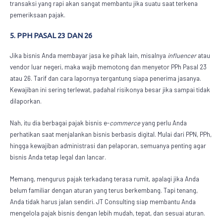
transaksi yang rapi akan sangat membantu jika suatu saat terkena
pemeriksaan pajak.
5. PPH PASAL 23 DAN 26
Jika bisnis Anda membayar jasa ke pihak lain, misalnya
influencer
atau
vendor luar negeri, maka wajib memotong dan menyetor PPh Pasal 23
atau 26. Tarif dan cara lapornya tergantung siapa penerima jasanya.
Kewajiban ini sering terlewat, padahal risikonya besar jika sampai tidak
dilaporkan.
Nah, itu dia berbagai
pajak bisnis e-
commerce
yang perlu Anda
perhatikan saat menjalankan bisnis berbasis digital. Mulai dari PPN, PPh,
hingga kewajiban administrasi dan pelaporan, semuanya penting agar
bisnis Anda tetap legal dan lancar.
Memang, mengurus pajak terkadang terasa rumit, apalagi jika Anda
belum familiar dengan aturan yang terus berkembang. Tapi tenang,
Anda tidak harus jalan sendiri. JT Consulting siap membantu Anda
mengelola pajak bisnis dengan lebih mudah, tepat, dan sesuai aturan.