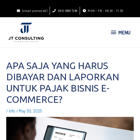
[email protected]
0812 9898 7296
MON - FRI : 08.30 - 17.30
MENU
APA SAJA YANG HARUS
DIBAYAR DAN LAPORKAN
UNTUK PAJAK BISNIS E-
COMMERCE?
/
Info
/
May 30, 2025