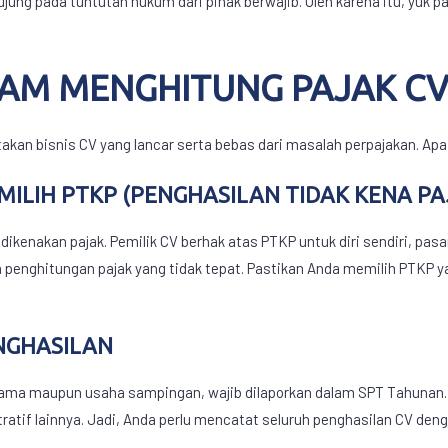
jung pada tuntutan hukum dari pihak berwajib. Oleh karena itu, yuk p
LAM MENGHITUNG
PAJAK C
takan bisnis CV yang lancar serta bebas dari masalah perpajakan. Apa 
ILIH PTKP (PENGHASILAN TIDAK KENA PA
dikenakan pajak. Pemilik CV berhak atas PTKP untuk diri sendiri, pas
penghitungan pajak yang tidak tepat. Pastikan Anda memilih PTKP y
NGHASILAN
utama maupun usaha sampingan, wajib dilaporkan dalam SPT Tahunan.
atif lainnya. Jadi, Anda perlu mencatat seluruh penghasilan CV den