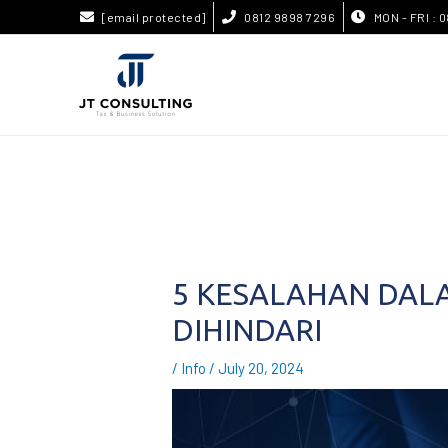
[email protected]
0812 9898 7296
MON - FRI : 0
5 KESALAHAN DAL
DIHINDARI
/
Info
/
July 20, 2024