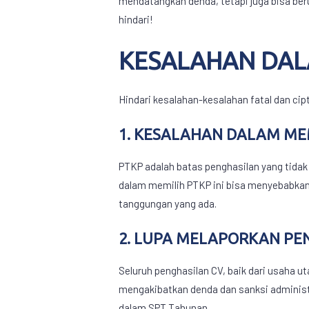
mendatangkan denda, tetapi juga bisa beru
hindari!
KESALAHAN DA
Hindari kesalahan-kesalahan fatal dan cip
1. KESALAHAN DALAM MEM
PTKP adalah batas penghasilan yang tidak 
dalam memilih PTKP ini bisa menyebabkan 
tanggungan yang ada.
2. LUPA MELAPORKAN PE
Seluruh penghasilan CV, baik dari usaha 
mengakibatkan denda dan sanksi administr
dalam SPT Tahunan.